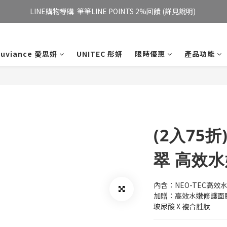
妮傲絲翠官方旗艦店 全新改版 全館免運/夏日慶典 會員12%點數回饋
LINE購物導購  筆筆LINE POINTS 2%回饋 (詳見說明) 
妮傲絲翠官方旗艦店 全新改版 全館免運/夏日慶典 會員12%點數回饋
xuviance 愛思妍
UNITEC 彤妍
限時優惠
產品功能
(2入75折
翠 高效
內含：NEO-TEC高效
加贈：高效水嫩修護面
玻尿酸 X 複合胜肽