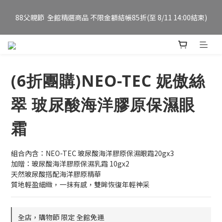
88父親節  全館精選商品 不限金額結帳85折(至 8/11 14:00結束)
妮傲絲翠官方旗艦店 全新改版 全館免運/夏日慶典 會員12%點數回
饋
LINE購物導購  88父親節加碼LINE POINTS 8%回饋 (詳見說明 至
8/11 14:00結束)  
妮傲絲翠官方旗艦店 全新改版 全館免運/夏日慶典 會員12%點數回
(6折團購)NEO-TEC 妮傲絲
饋
翠 玻尿酸海洋膠原保濕眼
霜
組合內含：NEO-TEC 玻尿酸海洋膠原保濕眼霜20gx3
加贈：玻尿酸海洋膠原保濕乳霜 10gx2
天然玻尿酸搭配海洋膠原精華
質地輕盈細緻，一抹有感，雙眸恢復年輕神采
全店，購物節 限定 全館免運