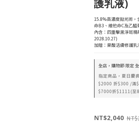
護乳液)
15.8%高濃度拋光術
命B3、維他命C及乙醯
內含：四重擊黑淨斑精華
2028.10.27)
加贈：果酸活膚修護乳液 
全店，購物節 限定 
指定商品，夏日慶典 
$2000 折$300 /滿
$7000折$1111(至8
NT$2,040
NT$