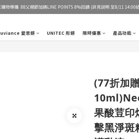
E購物導購  88父親節加碼LINE POINTS 8%回饋 (詳見說明 至8/11 14:00結
妮傲絲翠官方旗艦店 全新改版 全館免運/夏日慶典 會員12%點數回饋
妮傲絲翠官方旗艦店 全新改版 全館免運/夏日慶典 會員12%點數回饋
xuviance 愛思妍
UNITEC 彤妍
限時優惠
產品功能
(77折加
10ml)N
果酸荳印
擊黑淨斑