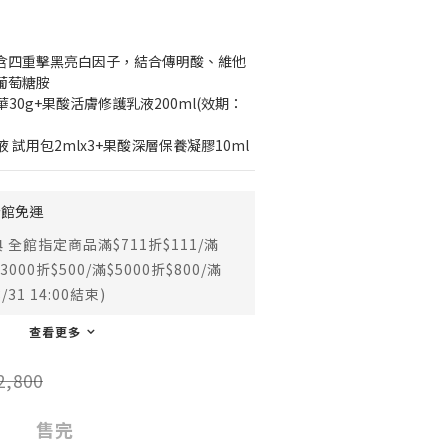
，含四重擊黑亮白因子，結合傳明酸、維他
葡萄糖胺
30g+果酸活膚修護乳液200ml(效期：
試用包2mlx3+果酸深層保養凝膠10ml
全館免運
全館指定商品滿$711折$111/滿
$3000折$500/滿$5000折$800/滿
/31 14:00結束)
查看更多
2,800
售完