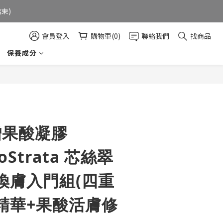
束)  
會員登入
購物車(0)
聯絡我們
找商品
保養成分
贈果酸凝膠
eoStrata 芯絲翠
煥膚入門組(四重
精華+果酸活膚修