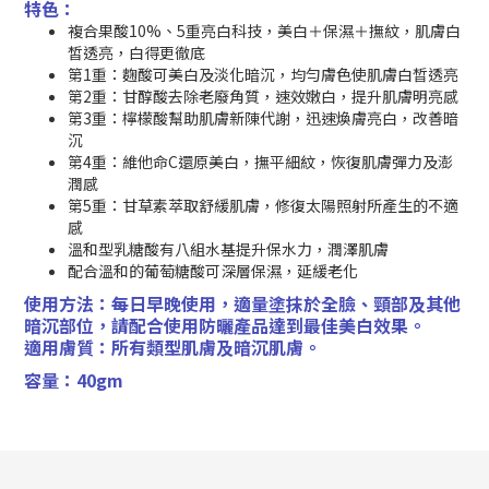
特色：
複合果酸10%、5重亮白科技，美白＋保濕＋撫紋，肌膚白
皙透亮，白得更徹底
第1重：麴酸可美白及淡化暗沉，均勻膚色使肌膚白晳透亮
第2重：甘醇酸去除老廢角質，速效嫩白，提升肌膚明亮感
第3重：檸檬酸幫助肌膚新陳代謝，迅速煥膚亮白，改善暗
沉
第4重：維他命C還原美白，撫平細紋，恢復肌膚彈力及澎
潤感
第5重：甘草素萃取舒緩肌膚，修復太陽照射所產生的不適
感
溫和型乳糖酸有八組水基提升保水力，潤澤肌膚
配合溫和的葡萄糖酸可深層保濕，延緩老化
使用方法：每日早晚使用，適量塗抹於全臉、頸部及其他
暗沉部位，請配合使用防曬產品達到最佳美白效果。
適用膚質：所有類型肌膚及暗沉肌膚。
容量：40gm