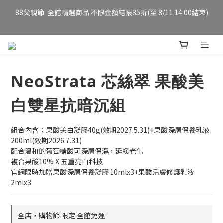
妮傲絲翠官方旗艦店 全新改版 全館免運/夏日慶典 會員12%點數回
LINE購物導購  88父親節加碼LINE POINTS 8%回饋 (詳見說明 至
8/11 14:00結束)  
饋
妮傲絲翠官方旗艦店 全新改版 全館免運/夏日慶典 會員12%點數回
饋
NeoStrata 芯絲翠 果酸美
白雙星抗暗沉組
組合內含：果酸美白凝膠40g(效期2027.5.31)+果酸深層保養乳液
200ml(效期2026.7.31) 
配合溫和的葡萄糖酸可深層保濕，延緩老化
複合果酸10% X 五重亮白科技
官網限時加贈果酸深層保養凝膠 10mlx3+果酸活膚修護乳液 
2mlx3
全店，購物節 限定 全館免運