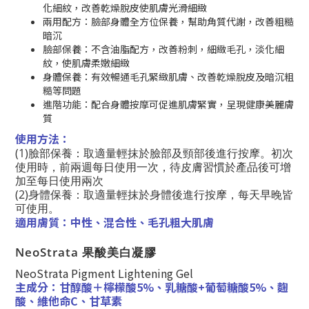
化細紋，改善乾燥脫皮使肌膚光滑細緻
兩用配方：臉部身體全方位保養，幫助角質代謝，改善粗糙
暗沉
臉部保養：不含油脂配方，改善粉刺，細緻毛孔，淡化細
紋，使肌膚柔嫩細緻
身體保養：有效暢通毛孔緊緻肌膚、改善乾燥脫皮及暗沉粗
糙等問題
進階功能：配合身體按摩可促進肌膚緊實，呈現健康美麗膚
質
使用方法：
(1)臉部保養：取適量輕抹於臉部及頸部後進行按摩。初次
使用時，前兩週每日使用一次，待皮膚習慣於產品後可增
加至每日使用兩次
(2)身體保養：取適量輕抹於身體後進行按摩，每天早晚皆
可使用。
適用膚質：中性、混合性、毛孔粗大肌膚
NeoStrata 果酸美白凝膠
NeoStrata Pigment Lightening Gel
主成分：甘醇酸＋檸檬酸5%、乳糖酸+葡萄糖酸5%、麴
酸、維他命C、甘草素