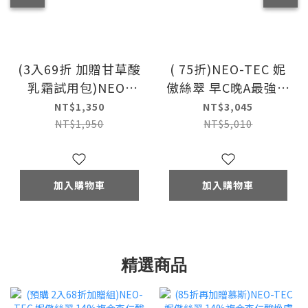
(3入69折 加贈甘草酸
( 75折)NEO-TEC 妮
乳霜試用包)NEO-
傲絲翠 早C晚A最強拋
TEC 妮傲絲翠 胺基酸
光組 (A醇全效肌活菁
NT$1,350
NT$3,045
舒緩潔顏慕斯
萃+左型C全能雙極菁
NT$1,950
NT$5,010
150ml(三入)
萃)
加入購物車
加入購物車
精選商品