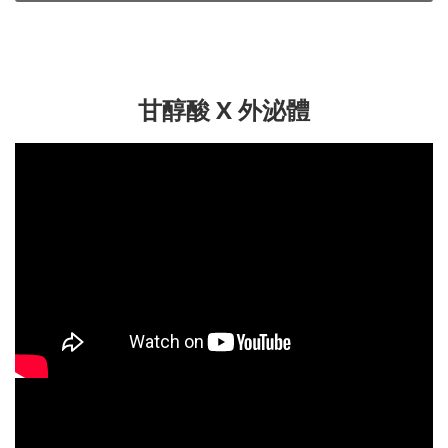
甘醇酸 X 外泌體