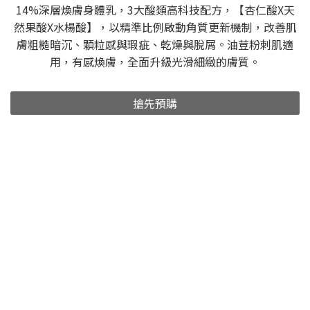
14%深層煥膚身體乳，3大酸類高科技配方，【杏仁酸X天
然果酸X水楊酸】，以精準比例啟動角質更新機制，改善肌
膚粗糙暗沉、顆粒感與瑕疵、乾燥與脫屑。油荳粉刺肌適
用，有感煥膚，全面升級光滑細緻的膚質。
搶先預購