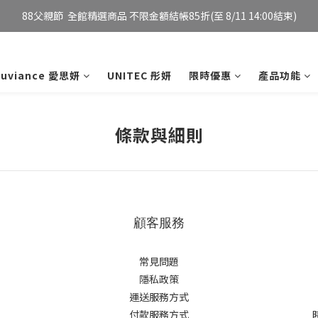
妮傲絲翠官方旗艦店 全新改版 全館免運/夏日慶典 會員12%點數回饋
88父親節  全館精選商品 不限金額結帳85折(至 8/11 14:00結束)
E購物導購  88父親節加碼LINE POINTS 8%回饋 (詳見說明 至8/11 14:00結
xuviance 愛思妍
UNITEC 彤妍
限時優惠
產品功能
妮傲絲翠官方旗艦店 全新改版 全館免運/夏日慶典 會員12%點數回饋
條款與細則
顧客服務
常見問題
隱私政策
運送服務方式
付款服務方式