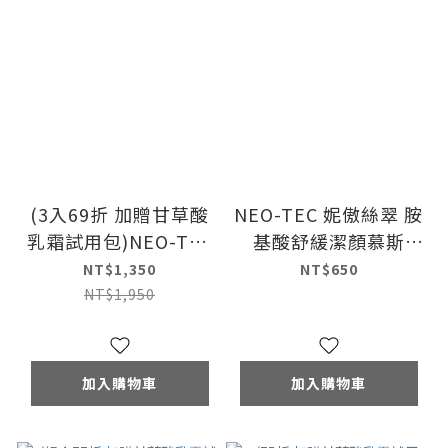
(3入69折 加贈甘草酸
NEO-TEC 妮傲絲翠 胺
乳霜試用包)NEO-TEC
基酸舒緩潔顏慕斯
妮傲絲翠 胺基酸舒緩
150ml
NT$1,350
NT$650
潔顏慕斯150ml(三入)
NT$1,950
加入購物車
加入購物車