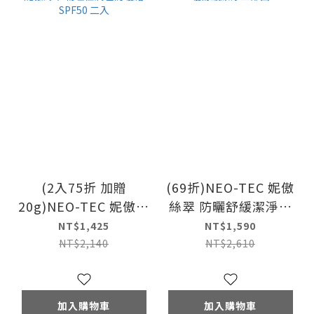
(2入75折 加贈
(69折)NEO-TEC 妮傲
20g)NEO-TEC 妮傲絲
絲翠 防曬舒緩潔淨三
翠 物理性潤色防曬霜
部曲
NT$1,425
NT$1,590
SPF50 二入
NT$2,140
NT$2,610
加入購物車
加入購物車