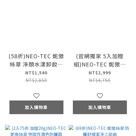
(58折)NEO-TEC 妮傲
(官網獨家 5入加贈
絲翠 淨顏水漾卸妝液
組)NEO-TEC 妮傲絲
500ml(重量裝)+水楊
翠 物理性潤色防曬霜
NT$1,540
NT$2,999
酸深層潔顏慕斯150ml
SPF50
NT$2,650
NT$4,750
加入購物車
加入購物車