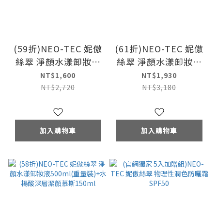
(59折)NEO-TEC 妮傲
(61折)NEO-TEC 妮傲
絲翠 淨顏水漾卸妝液
絲翠 淨顏水漾卸妝液
500ml(重量裝)+甘草
500ml(重量裝)+葡聚
NT$1,600
NT$1,930
酸舒緩活膚乳霜50ml
醣前導精華美容液
NT$2,720
NT$3,180
250ml
加入購物車
加入購物車