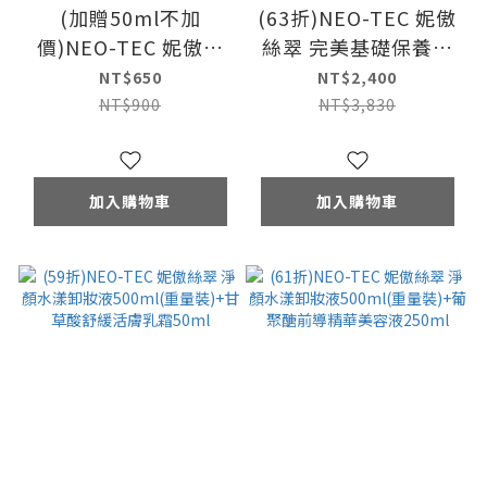
(加贈50ml不加
(63折)NEO-TEC 妮傲
價)NEO-TEC 妮傲絲
絲翠 完美基礎保養三
翠 胺基酸舒緩潔顏慕
步驟(淨顏水漾卸妝液
NT$650
NT$2,400
斯150ml
500ml(重量裝)+葡聚
NT$900
NT$3,830
醣前導精華美容液+水
楊酸潔顏慕斯)
加入購物車
加入購物車