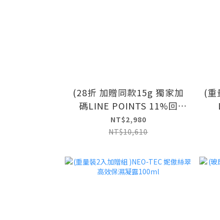
(28折 加贈同款15g 獨家加
(重量
碼LINE POINTS 11%回
饋)NEO-TEC 妮傲絲翠 多元
饋)
NT$2,980
賦活因子精華霜重量裝(外泌
NT$10,610
體升級)