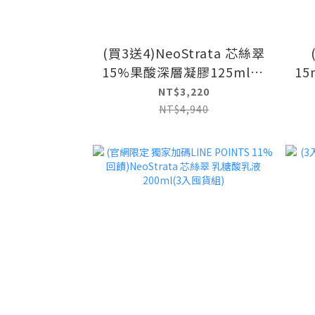
(買3送4)NeoStrata 芯絲翠
15%果酸深層凝膠125mlx3
15
入 效期：2028.6.6)
酸活
NT$3,220
甘
NT$4,940