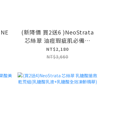
NE
(新降價 買2送6 )NeoStrata
芯絲翠 油痘瑕疵肌必備組
 四重
(15%果酸深層凝膠2入)
NT$2,180
入組
NT$3,660