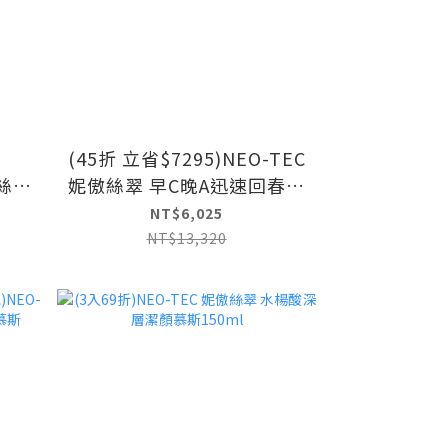
(45折 立省$7295)NEO-TEC
傲絲翠
妮傲絲翠 早C晚A迅速回春組
效肌
(A醇全效肌活菁萃+左型C全
NT$6,025
露
能雙極菁萃+多元賦活因子精
NT$13,320
菁萃)
華霜100g)