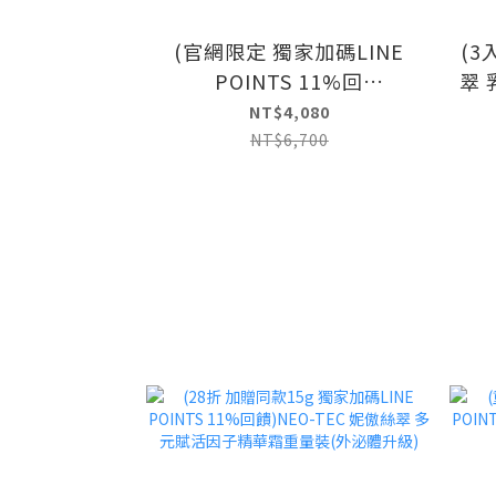
(官網限定 獨家加碼LINE
(3
POINTS 11%回
翠 
饋)NeoStrata 芯絲翠 乳糖
NT$4,080
酸乳液200ml(3入囤貨組)
NT$6,700