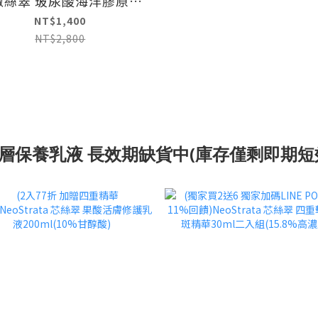
傲絲翠 玻尿酸海洋膠原保
濕乳霜50g
NT$1,400
NT$2,800
層保養乳液 長效期缺貨中(庫存僅剩即期短