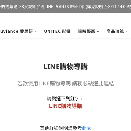
E購物導購  88父親節加碼LINE POINTS 8%回饋 (詳見說明 至8/11 14:00結
妮傲絲翠官方旗艦店 全新改版 全館免運/夏日慶典 會員12%點數回饋
妮傲絲翠官方旗艦店 全新改版 全館免運/夏日慶典 會員12%點數回饋
xuviance 愛思妍
UNITEC 彤妍
限時優惠
產品功能
LINE購物導購
若欲使用LINE購物導購 請務必點選此連結
請點選下列紅字，
LINE購物導購
其他詳細說明請參考
此處