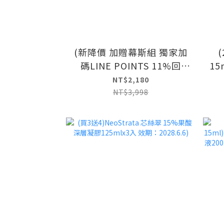
(新降價 加贈幕斯組 獨家加
碼LINE POINTS 11%回
15
饋)NeoStrata 芯絲翠 油痘
酸活
NT$2,180
瑕疵肌必備組(15%果酸深層
NT$3,998
凝膠2入)