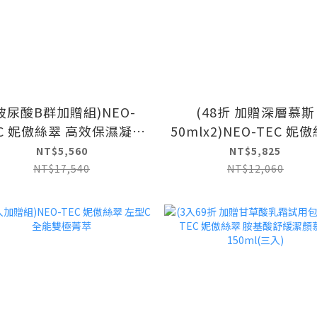
玻尿酸B群加贈組)NEO-
(48折 加贈深層慕斯
EC 妮傲絲翠 高效保濕凝露
50mlx2)NEO-TEC 妮
100ml(2入)
ABC重磅天后組(A醇全
NT$5,560
NT$5,825
活菁萃+高效保濕凝
NT$17,540
NT$12,060
100ml+左型C全能雙極