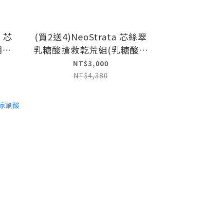
a 芯
(買2送4)NeoStrata 芯絲翠
期：
乳糖酸搶救乾荒組(乳糖酸乳
液+乳糖酸全效凍齡精華)
NT$3,000
NT$4,380