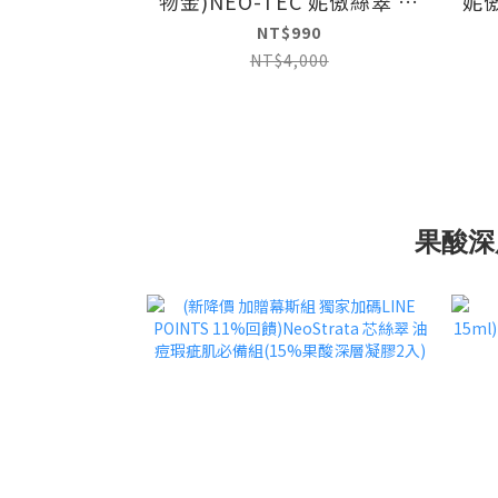
物金)NEO-TEC 妮傲絲翠 淨
妮
顏水漾卸妝液500ml(重量
NT$990
裝)
NT$4,000
果酸深