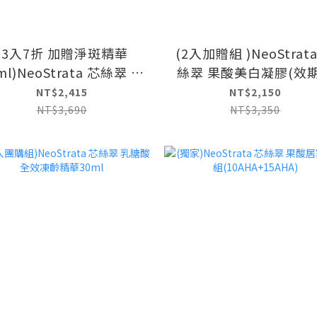
(3入7折 加贈淨斑精華
(2入加贈組 )NeoStrat
ml)NeoStrata 芯絲翠 果
絲翠 果酸美白凝膠(效
膚修護乳液200ml(10%
2027.5.31)
NT$2,415
NT$2,150
醇酸 效期：2028.10.27)
NT$3,690
NT$3,350