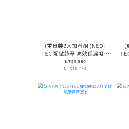
(重量裝2入加贈組 )NEO-
(
TEC 妮傲絲翠 高效保濕凝露
T
100ml
NT$5,560
NT$16,754