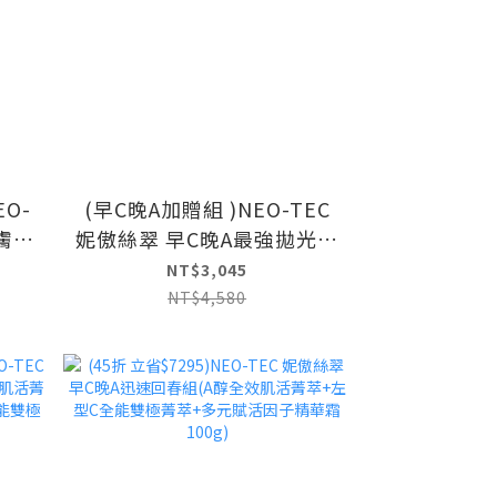
O-
(早C晚A加贈組 )NEO-TEC
膚精
妮傲絲翠 早C晚A最強拋光組
(A醇全效肌活菁萃+左型C全
NT$3,045
能雙極菁萃)
NT$4,580