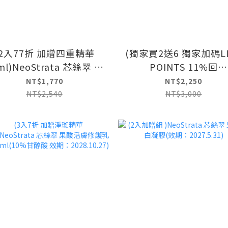
(2入77折 加贈四重精華
(獨家買2送6 獨家加碼LI
ml)NeoStrata 芯絲翠 果
POINTS 11%回
膚修護乳液200ml(10%
饋)NeoStrata 芯絲翠
NT$1,770
NT$2,250
甘醇酸)
擊黑淨斑精華30ml二
NT$2,540
NT$3,000
(15.8%高濃度)