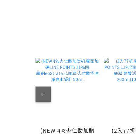
(NEW 4%杏仁酸加贈
(2入77折 獨家加