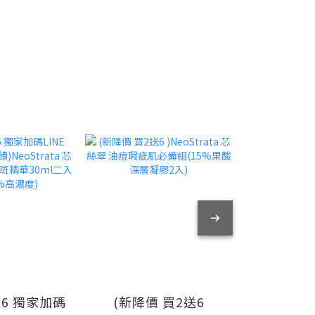
送6 獨家加碼
(新降價 買2送6
(買1