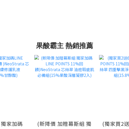
果酸霸主 熱銷推薦
碼
(新降價 加贈幕斯組 獨
(獨家買2