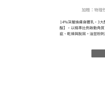
加贈：物理性潤
14%深層煥膚身體乳，3
酸】，以精準比例啟動角質
疵、乾燥與脫屑。油荳粉刺