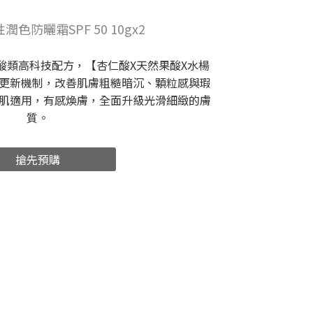
色防曬霜SPF 50 10gx2
大酸類高科技配方，【杏仁酸X天然果酸X水楊
更新機制，改善肌膚粗糙暗沉、顆粒感與瑕
肌適用，有感煥膚，全面升級光滑細緻的膚
質。
搶先預購