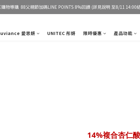
E購物導購  88父親節加碼LINE POINTS 8%回饋 (詳見說明 至8/11 14:00結
妮傲絲翠官方旗艦店 全新改版 全館免運/夏日慶典 會員12%點數回饋
妮傲絲翠官方旗艦店 全新改版 全館免運/夏日慶典 會員12%點數回饋
xuviance 愛思妍
UNITEC 彤妍
限時優惠
產品功能
14%複合杏仁