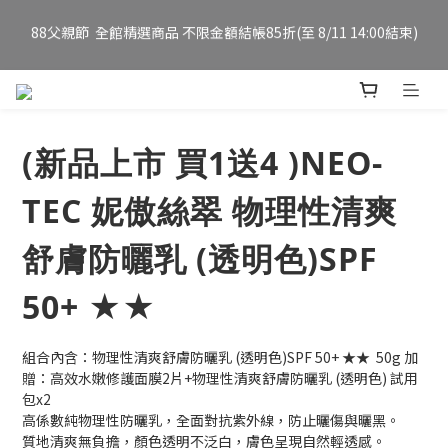
妮傲絲翠官方旗艦店 全新改版 全館免運/夏日慶典 會員12%點數回
LINE購物導購  88父親節加碼LINE POINTS 8%回饋 (詳見說明 至
饋
8/11 14:00結束)  
妮傲絲翠官方旗艦店 全新改版 全館免運/夏日慶典 會員12%點數回
饋
(新品上市 買1送4 )NEO-
TEC 妮傲絲翠 物理性清爽
舒膚防曬乳 (透明色)SPF
50+ ★★
組合內含：物理性清爽舒膚防曬乳 (透明色)SPF 50+ ★★  50g 加
贈：高效水嫩修護面膜2片+物理性清爽舒膚防曬乳 (透明色) 試用
包x2
高係數純物理性防曬乳，全面對抗紫外線，防止曬傷與曬黑。
質地清爽無負擔，顏色透明不泛白，膚色呈現自然輕透感。