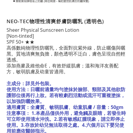
NEO-TEC物理性清爽舒膚防曬乳 (透明色)
Sheer Physical Sunscreen Lotion
[Non-tinted]
SPF 50+ ★★
高係數純物理性防曬乳，全面對抗紫外線，防止曬傷與曬
黑。質地清爽無負擔，顏色透明不泛白，膚色呈現自然輕
透感。
添加燕麥及維他命E，有效舒緩肌膚；溫和海洋友善配
方，敏弱肌膚及幼童皆適用。
主成分：
詳見外包裝
。
使用方法：日曬前適量均勻塗抹於臉部、頸部及其他欲防
護部位後再行上妝。若有較劇烈活動或流汗可重複塗抹，
以加強防曬效果。
適用膚質：全膚質、敏弱肌膚、幼童肌膚 / 容量：50gm
注意事項： 1.本產品僅供外用，避免觸及眼睛，若發生時
可立即使用清水沖洗。2.若有敏感紅腫現象，請立即停止
使用。3.存放於幼兒無法取得之處。4.六個月以下嬰兒使
用前應依醫師指示。