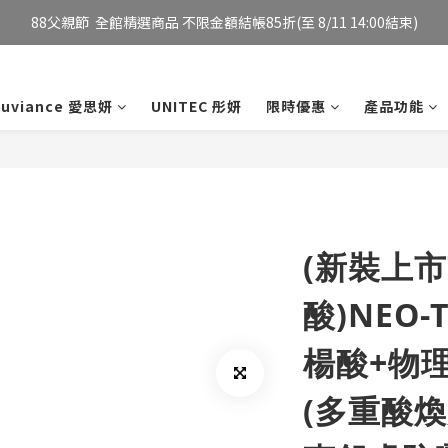
E購物導購  88父親節加碼LINE POINTS 8%回饋 (詳見說明 至8/11 14:00結
妮傲絲翠官方旗艦店 全新改版 全館免運/夏日慶典 會員12%點數回饋
妮傲絲翠官方旗艦店 全新改版 全館免運/夏日慶典 會員12%點數回饋
xuviance 愛思妍
UNITEC 彤妍
限時優惠
產品功能
(新裝上市
酸)NEO-
楊酸+物
(多重酸