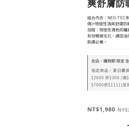
爽舒膚防
組合內含：NEO-TEC
價)+物理性清爽舒膚防曬
加贈：物理性潤色防曬霜
有效暢通毛孔、調控油
肌膚必備。
全店，購物節 限定 
指定商品，夏日慶典 
$2000 折$300 /滿
$7000折$1111(至8
NT$1,980
NT$