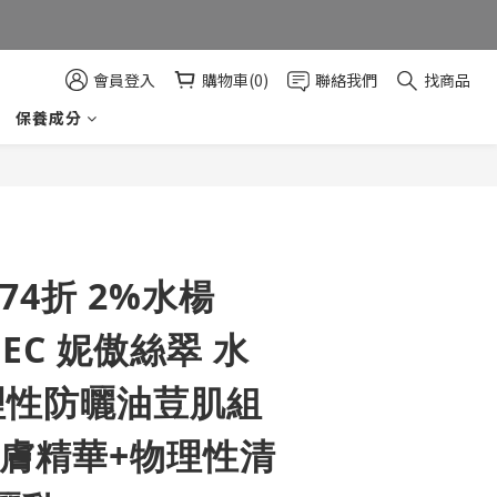
束)  
會員登入
購物車(0)
聯絡我們
找商品
保養成分
立即購買
74折 2%水楊
TEC 妮傲絲翠 水
理性防曬油荳肌組
煥膚精華+物理性清