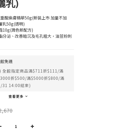
曬乳)
多重酸煥膚精華50g(新裝上市 加量不加
乳50g(透明)
10g(潤色新配方)
脂分泌、改善暗沉及毛孔粗大，油荳粉刺
全館免運
全館指定商品滿$711折$111/滿
$3000折$500/滿$5000折$800/滿
/31 14:00結束)
查看更多
2,670